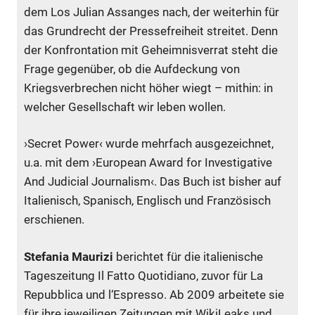
dem Los Julian Assanges nach, der weiterhin für
das Grundrecht der Pressefreiheit streitet. Denn
der Konfrontation mit ­Geheimnisverrat steht die
Frage gegenüber, ob die Aufdeckung von
Kriegsverbrechen nicht höher wiegt – mithin: in
welcher ­Gesellschaft wir leben wollen.
›Secret Power‹ wurde mehrfach ausgezeichnet,
u.a. mit dem ›European Award for Investigative
And Judicial Journalism‹. Das Buch ist bisher auf
Italienisch, Spanisch, Englisch und Französisch
erschienen.
Stefania Maurizi
berichtet für die italienische
Tageszeitung Il Fatto Quotidiano, zuvor für La
Repubblica und l‘Espresso. Ab 2009 arbeitete sie
für ihre jeweiligen Zeitungen mit WikiLeaks und