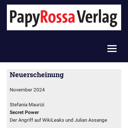
Zum
Inhalt
springen
PapyRossa
Verlag
MENU
Neuerscheinung
ram
Anzeige ohne Veröffentlichungsdatum
,
Standard
November 2024
Stefania Maurizi
Secret Power
Der Angriff auf WikiLeaks und Julian Assange