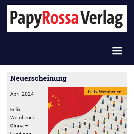
Zum
Inhalt
springen
PapyRossa
Verlag
MENU
Neuerscheinung
taw
Anzeige ohne Veröffentlichungsdatum
,
Standard
April 2024
Felix
Wemheuer
China –
Land von