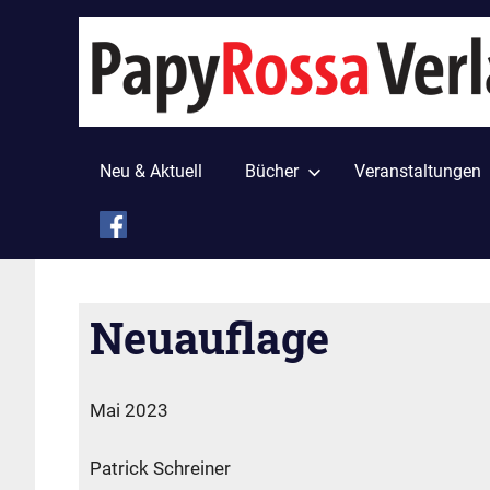
Zum
Inhalt
springen
Neu & Aktuell
Bücher
Veranstaltungen
Neuauflage
taw
Anzeige ohne Veröffentlichungsdatum
,
Standard
Mai 2023
Patrick Schreiner