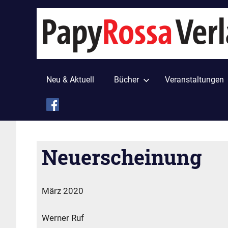
Zum
Inhalt
springen
Neu & Aktuell
Bücher
Veranstaltungen
Neuerscheinung
taw
Anzeige ohne Veröffentlichungsdatum
März 2020
Werner Ruf